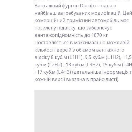
Вантажний фургон Ducato – одна з
найбільш затребуваних модифікацій. Цей
комерційний тримісний автомобіль має
посилену підвіску, що забезпечує
вантажопідйомність до 1870 кг
Поставляється в максимально можливій
кількості версій з об’ємом вантажного
відсіку 8 куб.м (L1H1), 9,5 куб.м (L1H2), 11,5
куб.м (L2H2) , 13 куб.м (L3H2), 15 куб.м (L4
і 17 куб.м (L4H3) (детальніше інформація 
кожній версії вказана в прайс-листі).