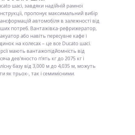
cato шасі, завдяки надійній рамної
нструкції, пропонує максимальний вибір
ансформацій автомобіля в залежності від
ших потреб. Вантажівка-рефрижератор,
акуатор або навіть пересувне кафе і
динок на колесах – це все Ducato шасі.
рсії мають вантажопідйомність від
сяча дев’яносто п’ять кг до 2075 кг і
лісну базу від 3,000 м до 4,035 м, можуть
ти як трьох-, так і семимісними.