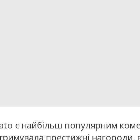
ucato є найбільш популярним ком
тримувала престижні нагороди, в 