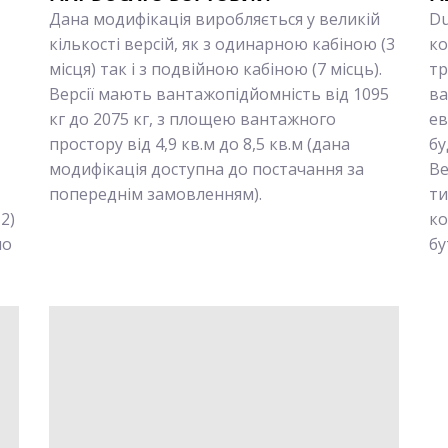
Дана модифікація виробляється у великій
Du
кількості версій, як з одинарною кабіною (3
ко
місця) так і з подвійною кабіною (7 місць).
тр
Версії мають вантажопідйомність від 1095
ва
кг до 2075 кг, з площею вантажного
ев
простору від 4,9 кв.м до 8,5 кв.м (дана
бу
модифікація доступна до постачання за
Ве
попереднім замовленням).
ти
H2)
ко
по
бу