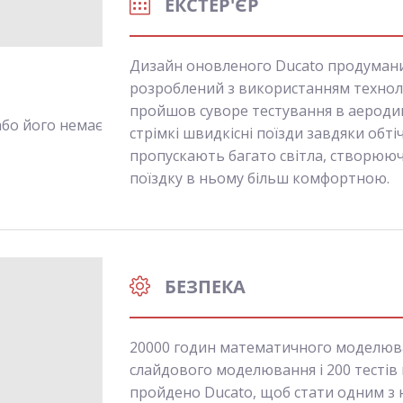
ЕКСТЕР'ЄР
Дизайн оновленого Ducato продумани
розроблений з використанням техноло
пройшов суворе тестування в аеродина
 або його немає
стрімкі швидкісні поїзди завдяки обтічн
пропускають багато світла, створююч
поїздку в ньому більш комфортною.
БЕЗПЕКА
20000 годин математичного моделюван
слайдового моделювання і 200 тестів 
пройдено Ducato, щоб стати одним з 